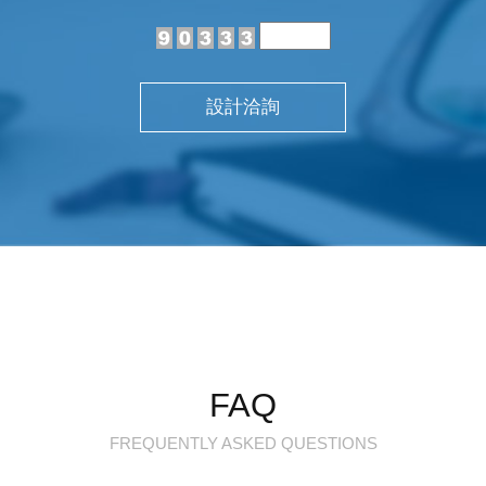
設計洽詢
FAQ
FREQUENTLY ASKED QUESTIONS